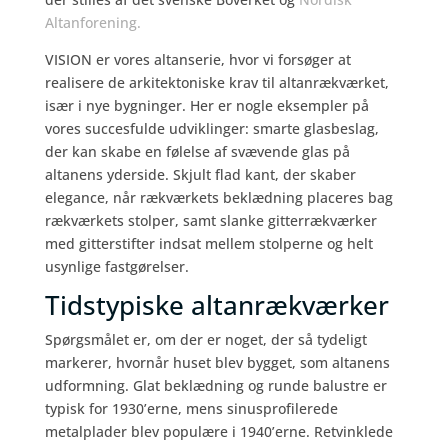
Altanforening.
VISION er vores altanserie, hvor vi forsøger at
realisere de arkitektoniske krav til altanrækværket,
især i nye bygninger. Her er nogle eksempler på
vores succesfulde udviklinger: smarte glasbeslag,
der kan skabe en følelse af svævende glas på
altanens yderside. Skjult flad kant, der skaber
elegance, når rækværkets beklædning placeres bag
rækværkets stolper, samt slanke gitterrækværker
med gitterstifter indsat mellem stolperne og helt
usynlige fastgørelser.
Tidstypiske altanrækværker
Spørgsmålet er, om der er noget, der så tydeligt
markerer, hvornår huset blev bygget, som altanens
udformning. Glat beklædning og runde balustre er
typisk for 1930’erne, mens sinusprofilerede
metalplader blev populære i 1940’erne. Retvinklede