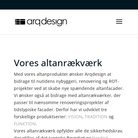
.
Vores altanrækværk
Med vores altanprodukter ønsker Arqdesign at
bidrage til nutidens nybyggeri, renovering og ROT-
projekter ved at skabe nye spændende altanfacader.
Vi ønsker også at bidrage med altanrækværker, der
passer til nænsomme renoveringsprojekter af
tidstypiske facader. Derfor har vi udviklet tre
forskellige produktserier:
VISION
,
TRADITION
og
FUNKTION
.
Vores altanrækværk opfylder alle de sikkerhedskrav,
der stilles af det svenske Boverket og
Nordisk