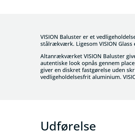
VISION Baluster er et vedligeholdel
stålrækværk. Ligesom VISION Glass e
Altanrækværket VISION Baluster giver
autentiske look opnås gennem place
giver en diskret fastgørelse uden sk
vedligeholdelsesfrit aluminium. VISI
Udførelse