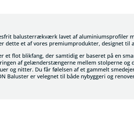
sesfrit balusterrækværk lavet af aluminiumsprofiler
r dette et af vores premiumprodukter, designet til a
 et flot blikfang, der samtidig er baseret på en smar
ringen af gelænderstængerne mellem stolperne og d
ruer og nitter. Du får følelsen af et gammelt smede
ON Baluster er velegnet til både nybyggeri og renove