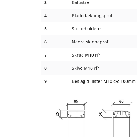
3
Balustre
4
Pladedækningsprofil
5
Stolpeholdere
6
Nedre skinneprofil
7
Skrue M10 rfr
8
Skive M10 rfr
9
Beslag til lister M10 c/c 100mm