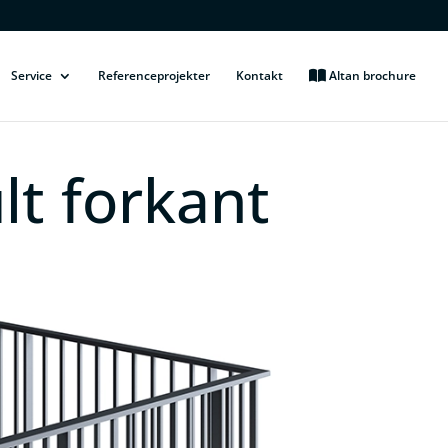
Service
Referenceprojekter
Kontakt
Altan brochure
lt forkant