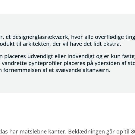
r, et designerglasrækværk, hvor alle overflødige tin
dukt til arkitekten, der vil have det lidt ekstra.
laceres udvendigt eller indvendigt og er kun fastgjo
vandrette pynteprofiler placeres på ydersiden af st
an fornemmelsen af et svævende altanværn.
 glas har matslebne kanter. Beklædningen går op til