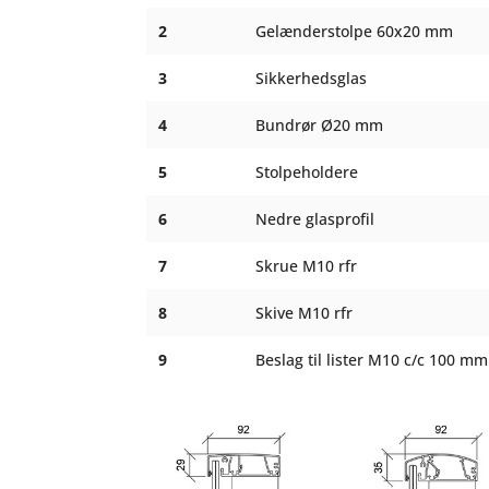
2
Gelænderstolpe 60x20 mm
3
Sikkerhedsglas
4
Bundrør Ø20 mm
5
Stolpeholdere
6
Nedre glasprofil
7
Skrue M10 rfr
8
Skive M10 rfr
9
Beslag til lister M10 c/c 100 mm