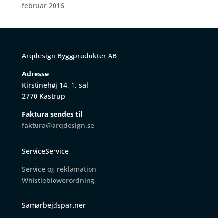
februar 2016
Arqdesign Byggprodukter AB
Adresse
Kirstinehøj 14, 1. sal
2770 Kastrup
Faktura sendes til
faktura@arqdesign.se
ServiceService
Service og reklamation
W
histleblowerordning
Samarbejdspartner