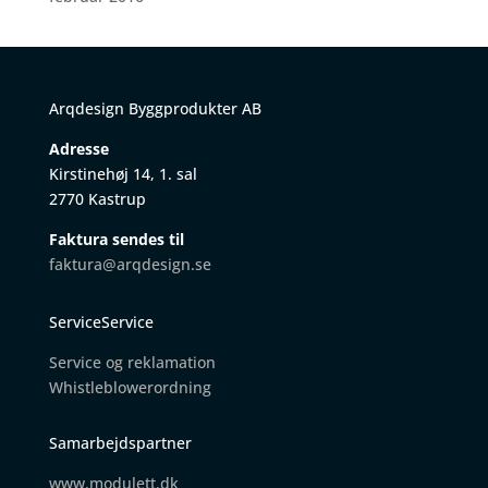
Arqdesign Byggprodukter AB
Adresse
Kirstinehøj 14, 1. sal
2770 Kastrup
Faktura sendes til
faktura@arqdesign.se
ServiceService
Service og reklamation
W
histleblowerordning
Samarbejdspartner
www.modulett.dk