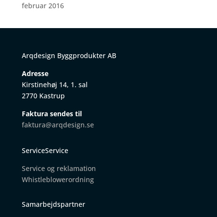
februar 2016
Arqdesign Byggprodukter AB
Adresse
Kirstinehøj 14, 1. sal
2770 Kastrup
Faktura sendes til
faktura@arqdesign.se
ServiceService
Service og reklamation
W
histleblowerordning
Samarbejdspartner