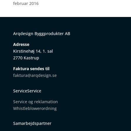
februar 2016
Arqdesign Byggprodukter AB
Adresse
Kirstinehøj 14, 1. sal
2770 Kastrup
Faktura sendes til
faktura@arqdesign.se
ServiceService
Service og reklamation
W
histleblowerordning
Samarbejdspartner