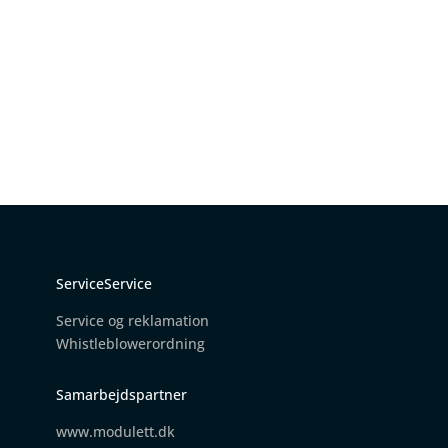
ServiceService
Service og reklamation
W
histleblowerordning
Samarbejdspartner
www.modulett.dk