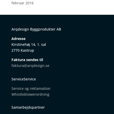
februar 2016
Arqdesign Byggprodukter AB
Adresse
Kirstinehøj 14, 1. sal
2770 Kastrup
Faktura sendes til
faktura@arqdesign.se
ServiceService
Service og reklamation
W
histleblowerordning
Samarbejdspartner