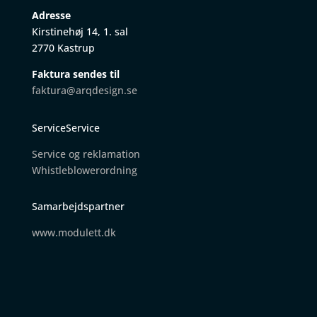
Adresse
Kirstinehøj 14, 1. sal
2770 Kastrup
Faktura sendes til
faktura@arqdesign.se
ServiceService
Service og reklamation
W
histleblowerordning
Samarbejdspartner
www.modulett.dk