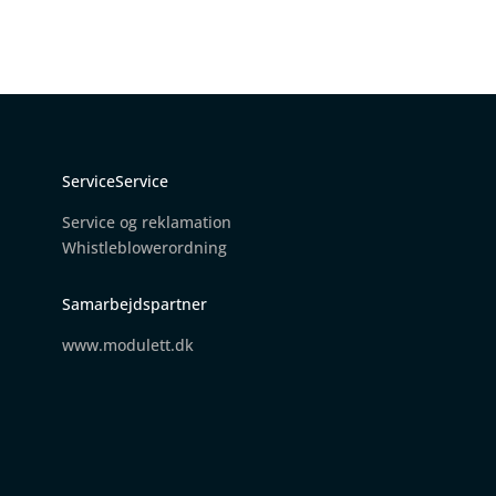
ServiceService
Service og reklamation
W
histleblowerordning
Samarbejdspartner
www.modulett.dk