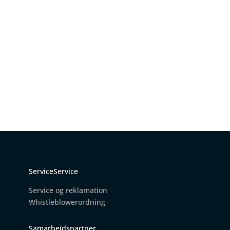
ServiceService
Service og reklamation
W
histleblowerordning
Samarbejdspartner