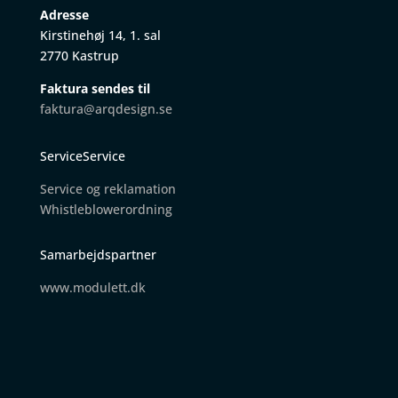
Adresse
Kirstinehøj 14, 1. sal
2770 Kastrup
Faktura sendes til
faktura@arqdesign.se
ServiceService
Service og reklamation
W
histleblowerordning
Samarbejdspartner
www.modulett.dk